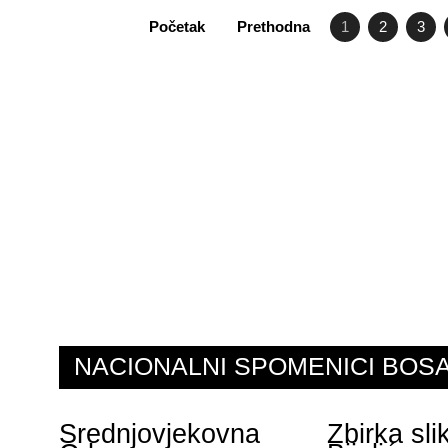
Početak
Prethodna
1
2
3
NACIONALNI SPOMENICI BO
Srednjovjekovna
Zbirka sl