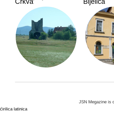
Crkva
Bijelića
JSN Megazine is 
ćirilica
latinica