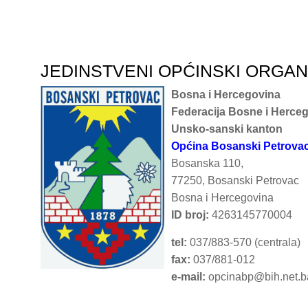
JEDINSTVENI OPĆINSKI ORGA
Bosna i Hercegovina
Federacija Bosne i Herce
Unsko-sanski kanton
Općina Bosanski Petrova
Bosanska 110,
77250, Bosanski Petrovac
Bosna i Hercegovina
ID broj:
4263145770004
tel:
037/883-570 (centrala)
fax:
037/881-012
e-mail:
opcinabp@bih.net.b